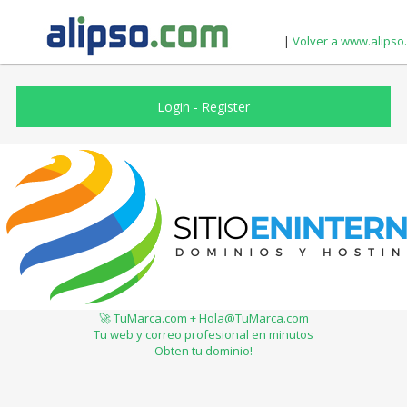
|
Volver a www.alipso
Login
-
Register
🚀 TuMarca.com + Hola@TuMarca.com
Tu web y correo profesional en minutos
Obten tu dominio!