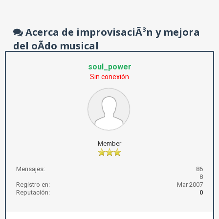
Acerca de improvisaciÃ³n y mejora
del oÃ­do musical
soul_power
Sin conexión
Member
Mensajes:
86
8
Registro en:
Mar 2007
Reputación:
0