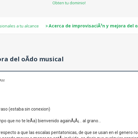
Obten tu dominio!
Acerca de improvisaciÃ³n y mejora del o
sionales a tu alcance
ra del oÃ­do musical
 AM
raso (estaba sin conexion)
o que no te leÃ­a) bienvenido againÂ¡Â¡... al grano...
respecto a que las escalas pentatonicas, de que se usan en el genero roc