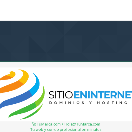
🚀 TuMarca.com + Hola@TuMarca.com
Tu web y correo profesional en minutos