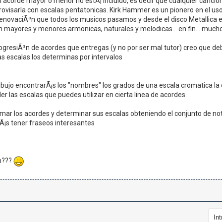
n acorde mayor o menor no estÃ¡ incluido, es decir que cualquier canci
ovisarla con escalas pentatonicas. Kirk Hammer es un pionero en el us
 renovaciÃ³n que todos los musicos pasamos y desde el disco Metallica
 mayores y menores armonicas, naturales y melodicas... en fin... mucho 
ogresiÃ³n de acordes que entregas (y no por ser mal tutor) creo que d
as escalas los determinas por intervalos
dibujo encontrarÃ¡s los "nombres" los grados de una escala cromatica la
er las escalas que puedes utilizar en cierta linea de acordes.
mar los acordes y determinar sus escalas obteniendo el conjunto de nota
Ã¡s tener fraseos interesantes
n???