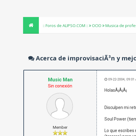
:: Foros de ALIPSO.COM ::
OCIO
Musica de profe
Acerca de improvisaciÃ³n y mejo
Music Man
09-22-2004, 09:01
Sin conexión
HolasÂ¡Â¡Â¡
Disculpen mi ret
Soul Power (tiemp
Member
Lo que escribes 