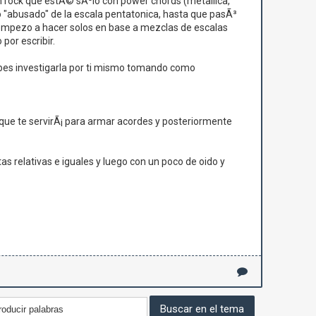
on rock que estÃ© sÃ³lo con power chords (metallica,
o "abusado" de la escala pentatonica, hasta que pasÃ³
 empezo a hacer solos en base a mezclas de escalas
por escribir.
ebes investigarla por ti mismo tomando como
 que te servirÃ¡ para armar acordes y posteriormente
s relativas e iguales y luego con un poco de oido y