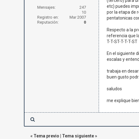
(tercero) para u
etc) puedes impr
Mensajes:
247
por la etapa de
10
Registro en:
Mar 2007
pentatonicas con
Reputación:
0
Respecto a la pr
referencia que l
T-T-ST-T-T-T-ST
En el siguiente 
escalas y entend
trabaja en desar
buen gusto podr
saludos
me explique bie
«
Tema previo
|
Tema siguiente
»