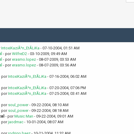
r
IntoxiKaziÃ³n_EtÃ­LiKa
- 07-10-2004, 01:51 AM
al
- por
WilfreD2
- 03-10-2009, 09:49 AM
al
- por
erasmo.lopez
- 08-07-2009, 03:53 AM
al
- por
erasmo.lopez
- 08-07-2009, 03:56 AM
- por
IntoxiKaziÃ³n_EtÃ­LiKa
- 07-16-2004, 06:02 AM
- por
IntoxiKaziÃ³n_EtÃ­LiKa
- 07-20-2004, 07:06 PM
- por
IntoxiKaziÃ³n_EtÃ­LiKa
- 07-25-2004, 03:41 AM
- por
soul_power
- 09-22-2004, 08:10 AM
- por
soul_power
- 09-22-2004, 08:18 AM
cal
- por
Music Man
- 09-22-2004, 09:01 AM
- por
jaodmac
- 10-01-2004, 08:07 AM
- por
rodrigo baez
- 10-21-2004, 11:32 AM