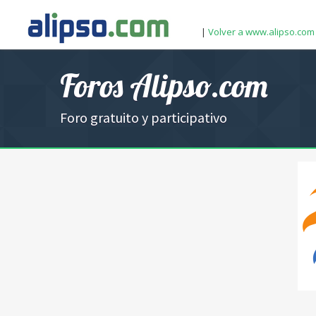
|
Volver a www.alipso.com
Foros Alipso.com
Foro gratuito y participativo