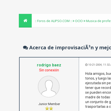
:: Foros de ALIPSO.COM ::
OCIO
Musica de profe
Acerca de improvisaciÃ³n y mejo
rodrigo baez
10-21-2004, 11:32
Sin conexión
Hola amigos, bue
tonos, y luego l
ejecutada sin pe
tener que record
se pueden encont
madre de todas l
un conjunto de g
Junior Member
trasportarlas a 