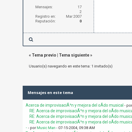
Mensajes:
17
2
Registro en:
Mar 2007
Reputación:
0
«
Tema previo
|
Tema siguiente
»
Usuario(s) navegando en este tema: 1 invitado(s)
Mensajes en este tema
Acerca de improvisaciÃ³n y mejora del oÃ­do musical
- po
RE: Acerca de improvisaciÃ³n y mejora del oÃ­do music
RE: Acerca de improvisaciÃ³n y mejora del oÃ­do music
RE: Acerca de improvisaciÃ³n y mejora del oÃ­do music
-
- por
Music Man
- 07-15-2004, 09:38 AM