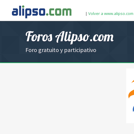
|
Volver a www.alipso.com
Foros Alipso.com
Foro gratuito y participativo