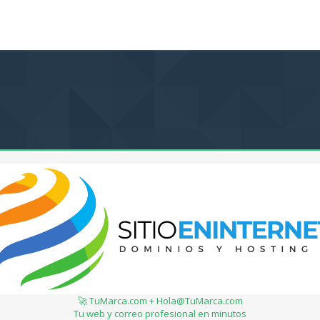
🚀 TuMarca.com + Hola@TuMarca.com
Tu web y correo profesional en minutos