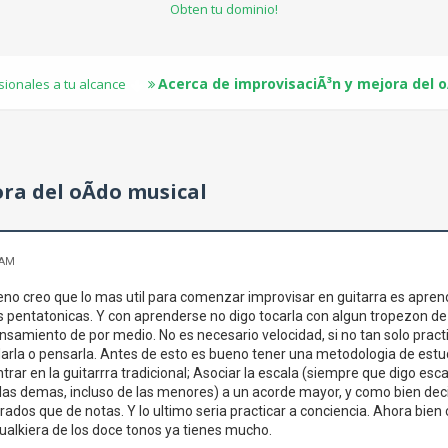
Obten tu dominio!
Acerca de improvisaciÃ³n y mejora del o
sionales a tu alcance
ra del oÃ­do musical
 AM
no creo que lo mas util para comenzar improvisar en guitarra es aprend
as pentatonicas. Y con aprenderse no digo tocarla con algun tropezon de 
nsamiento de por medio. No es necesario velocidad, si no tan solo practic
arla o pensarla. Antes de esto es bueno tener una metodologia de estudi
rar en la guitarrra tradicional; Asociar la escala (siempre que digo esca
as demas, incluso de las menores) a un acorde mayor, y como bien deci
rados que de notas. Y lo ultimo seria practicar a conciencia. Ahora bien
cualkiera de los doce tonos ya tienes mucho.