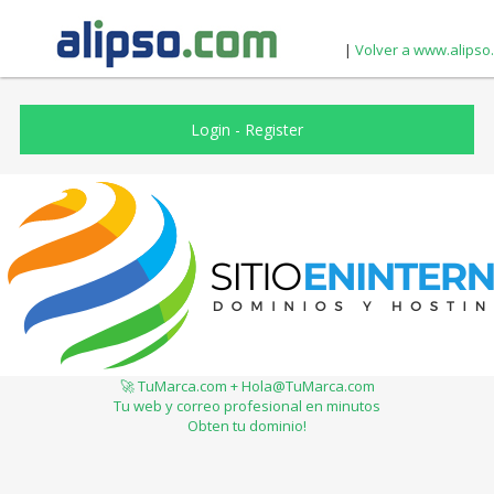
|
Volver a www.alipso
Login
-
Register
🚀 TuMarca.com + Hola@TuMarca.com
Tu web y correo profesional en minutos
Obten tu dominio!