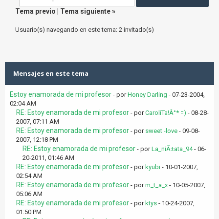
Tema previo
|
Tema siguiente
»
Usuario(s) navegando en este tema: 2 invitado(s)
Mensajes en este tema
Estoy enamorada de mi profesor
- por
Honey Darling
- 07-23-2004,
02:04 AM
RE: Estoy enamorada de mi profesor
- por
CaroliTa!Â°* =)
- 08-28-
2007, 07:11 AM
RE: Estoy enamorada de mi profesor
- por
sweet -love
- 09-08-
2007, 12:18 PM
RE: Estoy enamorada de mi profesor
- por
La_niÃ±ata_94
- 06-
20-2011, 01:46 AM
RE: Estoy enamorada de mi profesor
- por
kyubi
- 10-01-2007,
02:54 AM
RE: Estoy enamorada de mi profesor
- por
m_t_a_x
- 10-05-2007,
05:06 AM
RE: Estoy enamorada de mi profesor
- por
ktys
- 10-24-2007,
01:50 PM