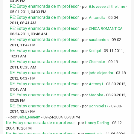
04:39 PM
RE: Estoy enamorada de mi profesor
- por
B.loveeee all the time
-
05-01-2011, 04:33 PM
RE: Estoy enamorada de mi profesor
- por
Antonella
- 05-04-
2011, 08:41 AM
RE: Estoy enamorada de mi profesor
- por
CHICA ROMANTICA
-
06-24-2011, 03:46 AM
RE: Estoy enamorada de mi profesor
- por
sarabarrios
- 09-02-
2011, 11:47 PM
RE: Estoy enamorada de mi profesor
- por
Keriqui
- 09-11-2011,
10:31 AM
RE: Estoy enamorada de mi profesor
- por
Chamako
- 09-19-
2011, 05:35 AM
RE: Estoy enamorada de mi profesor
- por
jade alejandra
- 03-18-
2012, 04:37 PM
RE: Estoy enamorada de mi profesor
- por
Antony1
- 03-30-2012,
01:45 AM
RE: Estoy enamorada de mi profesor
- por
Madoka
- 08-20-2012,
03:28 PM
RE: Estoy enamorada de mi profesor
- por
Bonnibel17
- 07-30-
2014, 12:57 PM
-
- por
Seba_Nenem
- 07-24-2004, 06:38 PM
Re: Estoy enamorada de mi profesor
- por
Honey Darling
- 08-12-
2004, 10:26 PM
Re: Estoy enamorada de mi profesor
- por
sweet_girl
- 11-06-2004,