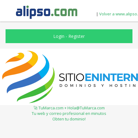
|
Volver a www.alipso
Login
-
Register
🚀 TuMarca.com + Hola@TuMarca.com
Tu web y correo profesional en minutos
Obten tu dominio!