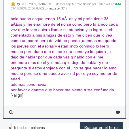
03-13-2009, 02:04 PM
#44
(Este mensaje fue modificado por última vez en:
03-13-2009, 02:06 PM {2} por
moxabell37
.)
hola bueno esque tengo 15 aÃ±os y mi profe tiene 38
aÃ±os y me enamore de el no se como pero lo amoo cada
vez que lo veo quiero llamar su atencion y lo logro ,le eh
comentado a mis amigas de esto y me dicen que lo vea
como un padre pero de vdd no puedo ,ademas me quedo
los jueves con el asolas y estan lindo conmigo lo kiero
mucho pero dudo que el me kiera como yo lo quiera , le
dejo de hablar por que cada ves q hablo con el me
enomoro mas de el y lo nota q le dejo de hablar y me
pregunta si estoy enojada con el , no se que hacer lo amo
mucho pero se q no puede aver nd por q yo soy menor de
edad .
ademas tiene novia.
por favor diganme que hacer me siento triste confundida
[/align]
«