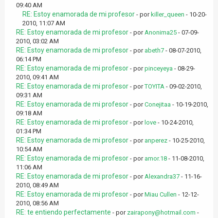
09:40 AM
RE: Estoy enamorada de mi profesor
- por
killer_queen
- 10-20-
2010, 11:07 AM
RE: Estoy enamorada de mi profesor
- por
Anonima25
- 07-09-
2010, 03:02 AM
RE: Estoy enamorada de mi profesor
- por
abeth7
- 08-07-2010,
06:14 PM
RE: Estoy enamorada de mi profesor
- por
pinceyeya
- 08-29-
2010, 09:41 AM
RE: Estoy enamorada de mi profesor
- por
TOYITA
- 09-02-2010,
09:31 AM
RE: Estoy enamorada de mi profesor
- por
Conejitaa
- 10-19-2010,
09:18 AM
RE: Estoy enamorada de mi profesor
- por
love
- 10-24-2010,
01:34 PM
RE: Estoy enamorada de mi profesor
- por
anperez
- 10-25-2010,
10:54 AM
RE: Estoy enamorada de mi profesor
- por
amor.18
- 11-08-2010,
11:06 AM
RE: Estoy enamorada de mi profesor
- por
Alexandra37
- 11-16-
2010, 08:49 AM
RE: Estoy enamorada de mi profesor
- por
Miau Cullen
- 12-12-
2010, 08:56 AM
RE: te entiendo perfectamente
- por
zairapony@hotmail.com
-