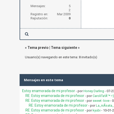
Mensajes:
5
2
Registro en:
Mar 2009
Reputación:
0
«
Tema previo
|
Tema siguiente
»
Usuario(s) navegando en este tema: 8 invitado(s)
Mensajes en este tema
Estoy enamorada de mi profesor
- por
Honey Darling
- 07-2
RE: Estoy enamorada de mi profesor
- por
CaroliTa!Â°* =)
RE: Estoy enamorada de mi profesor
- por
sweet -love
- 0
RE: Estoy enamorada de mi profesor
- por
La_niÃ±ata_
RE: Estoy enamorada de mi profesor
- por
kyubi
- 10-01-