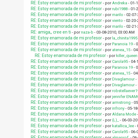
RE: Estoy enamorada de mi profesor
- por
Andreka
- 01-
RE: Estoy enamorada de mi profesor
- por
rubi1988
- 01-
RE: Estoy enamorada de mi profesor
- por
marilo
- 02-07
RE: Estoy enamorada de mi profesor
- por
viento
- 02-20-
RE: Estoy enamorada de mi profesor
- por
marilo
- 02-21-
RE: amiga,, cree en ti
- por
naza-b
- 03-08-2010, 03:00 AM
RE: Estoy enamorada de mi profesor
- por
la_chinita1995
RE: Estoy enamorada de mi profesor
- por
Paranoia 19
- 
RE: Estoy enamorada de mi profesor
- por
atenea_15
- 04
RE: Estoy enamorada de mi profesor
- por
killer_queen
RE: Estoy enamorada de mi profesor
- por
Carola95
- 04-
RE: Estoy enamorada de mi profesor
- por
Paranoia 19
- 
RE: Estoy enamorada de mi profesor
- por
atenea_15
- 04
RE: Estoy enamorada de mi profesor
- por
Divaglamour
-
RE: Estoy enamorada de mi profesor
- por
Divaglamour
-
RE: Estoy enamorada de mi profesor
- por
robstellaever
RE: Estoy enamorada de mi profesor
- por
jennifer ENA
RE: Estoy enamorada de mi profesor
- por
armstrong
- 05
RE: Estoy enamorada de mi profesor
- por
infrony
- 05-18
RE: Estoy enamorada de mi profesor
- por
Aldana Mode
-
RE: Estoy enamorada de mi profesor
- por
(L)_
- 06-03-20
RE: Estoy enamorada de mi profesor
- por
katallica_lee
- 
RE: Estoy enamorada de mi profesor
- por
Carola95
- 06-
RE: Estoy enamorada de mi profesor
- por
almaprof.
- 06