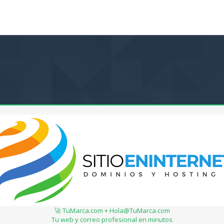
🚀 TuMarca.com + Hola@TuMarca.com
Tu web y correo profesional en minutos