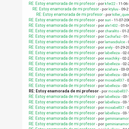
RE: Estoy enamorada de mi profesor
- por
kfer22
- 11-06
RE: Estoy enamorada de mi profesor
- por
ktyluu
- 09-2
RE: Estoy enamorada de mi profesor
- por
killer_que
RE: Estoy enamorada de mi profesor
- por
suri
- 11-07-20
RE: Estoy enamorada de mi profesor
- por
ale1432
- 01-0
RE: Estoy enamorada de mi profesor
- por
charalito
- 01-
RE: Estoy enamorada de mi profesor
- por
Cachafaz
- 01
RE: Estoy enamorada de mi profesor
- por
lamasdiulce
- 
RE: Estoy enamorada de mi profesor
- por
arely
- 01-29-2
RE: Estoy enamorada de mi profesor
- por
labelleza
- 02-
RE: Estoy enamorada de mi profesor
- por
esachiky
- 02-
RE: Estoy enamorada de mi profesor
- por
labelleza
- 02-
RE: Estoy enamorada de mi profesor
- por
azahara
- 03-0
RE: Estoy enamorada de mi profesor
- por
labelleza
- 03-
RE: Estoy enamorada de mi profesor
- por
moxabell37
- 
RE: Estoy enamorada de mi profesor
- por
labelleza
- 03-
RE: Estoy enamorada de mi profesor
- por
moxabell37
RE: Estoy enamorada de mi profesor
- por
labelleza
- 03-
RE: Estoy enamorada de mi profesor
- por
labelleza
- 03-
RE: Estoy enamorada de mi profesor
- por
moxabell37
- 
RE: Estoy enamorada de mi profesor
- por
labelleza
- 03-
RE: Estoy enamorada de mi profesor
- por
geminianamor
RE: Estoy enamorada de mi profesor
- por
geminianamor