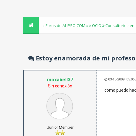
:: Foros de ALIPSO.COM ::
OCIO
Consultorio sen
Estoy enamorada de mi profeso
moxabell37
03-15-2009, 05:05
Sin conexión
como puedo hacer
Junior Member