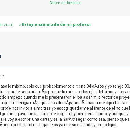
Obten tu dominio!
Estoy enamorada de mi profesor
timental
r
 PM
sa lo mismo, solo que probablemente el tiene 34 aÃ±os y yo tengo 30, e
lo el puede serlo ademÃ¡s porque lo miro con los ojos del amor y son asÃ­
odo empezo cuando me lo presentaron el iba a ser mi director de proye
­a que me exigia mÃ¡s que a los demÃ¡s, un dÃ­a hasta me dijo chinita no
rofe nos invito a almorzas yo escogi quedarme al frente de el no que lo
 digo me equivoque se que no le caigo muy bien pero lo amo, y aunque ya 
a le voy a escribir una carta y se la harÃ© llegar como sea, pienso que 
­nima posibilidad de llegar lejos ya que soy casada y tengo hijos.