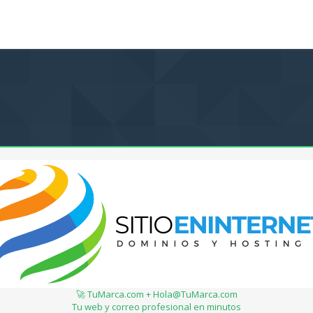
🚀 TuMarca.com + Hola@TuMarca.com
Tu web y correo profesional en minutos