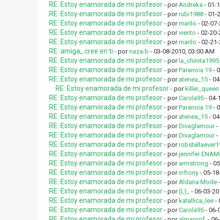
RE: Estoy enamorada de mi profesor
- por
Andreka
- 01-
RE: Estoy enamorada de mi profesor
- por
rubi1988
- 01-
RE: Estoy enamorada de mi profesor
- por
marilo
- 02-07
RE: Estoy enamorada de mi profesor
- por
viento
- 02-20-
RE: Estoy enamorada de mi profesor
- por
marilo
- 02-21-
RE: amiga,, cree en ti
- por
naza-b
- 03-08-2010, 03:00 AM
RE: Estoy enamorada de mi profesor
- por
la_chinita1995
RE: Estoy enamorada de mi profesor
- por
Paranoia 19
- 
RE: Estoy enamorada de mi profesor
- por
atenea_15
- 04
RE: Estoy enamorada de mi profesor
- por
killer_queen
RE: Estoy enamorada de mi profesor
- por
Carola95
- 04-
RE: Estoy enamorada de mi profesor
- por
Paranoia 19
- 
RE: Estoy enamorada de mi profesor
- por
atenea_15
- 04
RE: Estoy enamorada de mi profesor
- por
Divaglamour
-
RE: Estoy enamorada de mi profesor
- por
Divaglamour
-
RE: Estoy enamorada de mi profesor
- por
robstellaever
RE: Estoy enamorada de mi profesor
- por
jennifer ENA
RE: Estoy enamorada de mi profesor
- por
armstrong
- 05
RE: Estoy enamorada de mi profesor
- por
infrony
- 05-18
RE: Estoy enamorada de mi profesor
- por
Aldana Mode
-
RE: Estoy enamorada de mi profesor
- por
(L)_
- 06-03-20
RE: Estoy enamorada de mi profesor
- por
katallica_lee
- 
RE: Estoy enamorada de mi profesor
- por
Carola95
- 06-
RE: Estoy enamorada de mi profesor
- por
almaprof.
- 06