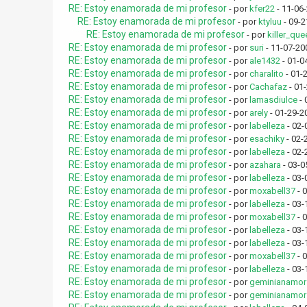
RE: Estoy enamorada de mi profesor
- por
kfer22
- 11-06
RE: Estoy enamorada de mi profesor
- por
ktyluu
- 09-2
RE: Estoy enamorada de mi profesor
- por
killer_que
RE: Estoy enamorada de mi profesor
- por
suri
- 11-07-20
RE: Estoy enamorada de mi profesor
- por
ale1432
- 01-0
RE: Estoy enamorada de mi profesor
- por
charalito
- 01-
RE: Estoy enamorada de mi profesor
- por
Cachafaz
- 01
RE: Estoy enamorada de mi profesor
- por
lamasdiulce
- 
RE: Estoy enamorada de mi profesor
- por
arely
- 01-29-2
RE: Estoy enamorada de mi profesor
- por
labelleza
- 02-
RE: Estoy enamorada de mi profesor
- por
esachiky
- 02-
RE: Estoy enamorada de mi profesor
- por
labelleza
- 02-
RE: Estoy enamorada de mi profesor
- por
azahara
- 03-0
RE: Estoy enamorada de mi profesor
- por
labelleza
- 03-
RE: Estoy enamorada de mi profesor
- por
moxabell37
- 
RE: Estoy enamorada de mi profesor
- por
labelleza
- 03-
RE: Estoy enamorada de mi profesor
- por
moxabell37
- 
RE: Estoy enamorada de mi profesor
- por
labelleza
- 03-
RE: Estoy enamorada de mi profesor
- por
labelleza
- 03-
RE: Estoy enamorada de mi profesor
- por
moxabell37
- 
RE: Estoy enamorada de mi profesor
- por
labelleza
- 03-
RE: Estoy enamorada de mi profesor
- por
geminianamor
RE: Estoy enamorada de mi profesor
- por
geminianamor