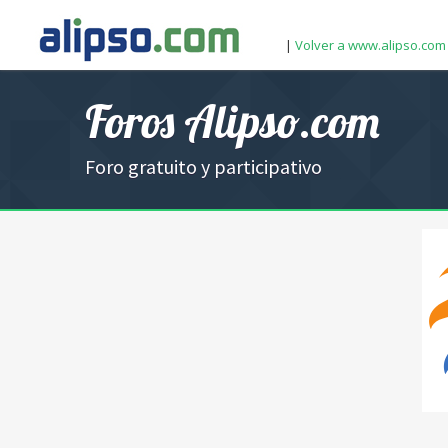
|
Volver a www.alipso.com
Foros Alipso.com
Foro gratuito y participativo