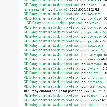
RE: Estoy enamorada de mi profesor
- por
labelleza
- 04-
RE: Estoy enamorada de mi profesor
- por
halcon
- 05-08
hola amiwita!!!!
- por
Sweet_62
- 05-29-2009, 04:02 PM
RE: Estoy enamorada de mi profesor
- por
DarkLight
- 06
RE: Estoy enamorada de mi profesor
- por
lady_crazy
- 0
RE: Estoy enamorada de mi profesor
- por
catica71
- 1
RE: Estoy enamorada de mi profesor
- por
lady_crazy
- 0
RE: Estoy enamorada de mi profesor
- por
gotticdark66
RE: Estoy enamorada de mi profesor
- por
lady_crazy
- 0
RE: Estoy enamorada de mi profesor
- por
gotticdark66
RE: Estoy enamorada de mi profesor
- por
BUSCADOR
- 
RE: Estoy enamorada de mi profesor
- por
*(...june...)*
- 0
RE: Estoy enamorada de mi profesor
- por
love_wapa
- 0
RE: Estoy enamorada de mi profesor
- por
laloka14
- 09-
RE: Estoy enamorada de mi profesor
- por
Coromoto
- 10
RE: Estoy enamorada de mi profesor
- por
laloka14
- 10-
RE: Estoy enamorada de mi profesor
- por
fisiclove
- 10-
RE: Estoy enamorada de mi profesor
- por
jannetsiitaa
- 1
RE: Estoy enamorada de mi profesor
- por
jannetsiitaa
- 1
RE: Estoy enamorada de mi profesor
- por
metal y heavy
RE: Estoy enamorada de mi profesor
- por
catica71
- 1
RE: Estoy enamorada de mi profesor
- por
catica71
- 10-
RE: Estoy enamorada de mi profesor
- por
cmdr12
- 11-1
RE: Estoy enamorada de mi profesor
- por
laloka14
- 11-