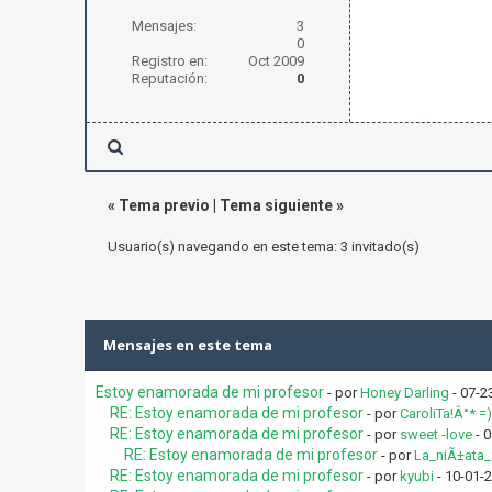
Mensajes:
3
0
Registro en:
Oct 2009
Reputación:
0
«
Tema previo
|
Tema siguiente
»
Usuario(s) navegando en este tema: 3 invitado(s)
Mensajes en este tema
Estoy enamorada de mi profesor
- por
Honey Darling
- 07-2
RE: Estoy enamorada de mi profesor
- por
CaroliTa!Â°* =)
RE: Estoy enamorada de mi profesor
- por
sweet -love
- 0
RE: Estoy enamorada de mi profesor
- por
La_niÃ±ata_
RE: Estoy enamorada de mi profesor
- por
kyubi
- 10-01-