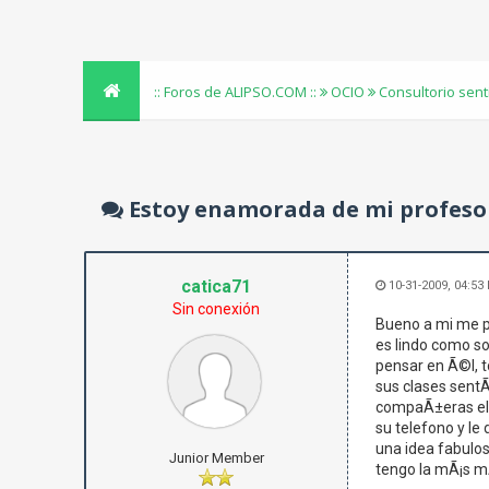
:: Foros de ALIPSO.COM ::
OCIO
Consultorio sen
Estoy enamorada de mi profeso
catica71
10-31-2009, 04:53
Sin conexión
Bueno a mi me pa
es lindo como so
pensar en Ã©l, t
sus clases sentÃ
compaÃ±eras el p
su telefono y le
una idea fabulos
Junior Member
tengo la mÃ¡s mÃ