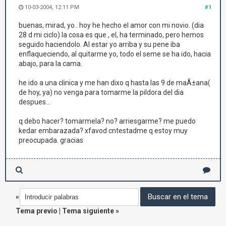
10-03-2004, 12:11 PM
#1
buenas, mirad, yo.. hoy he hecho el amor con mi novio. (dia
28 d mi ciclo) la cosa es que , el, ha terminado, pero hemos
seguido haciendolo. Al estar yo arriba y su pene iba
enflaqueciendo, al quitarme yo, todo el seme se ha ido, hacia
abajo, para la cama.
he ido a una clinica y me han dixo q hasta las 9 de maÃ±ana(
de hoy, ya) no venga para tomarme la pildora del dia
despues...
q debo hacer? tomarmela? no? arriesgarme? me puedo
kedar embarazada? xfavod cntestadme q estoy muy
preocupada. gracias
«
Tema previo
|
Tema siguiente
»