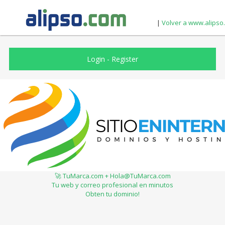
|
Volver a www.alipso
Login
-
Register
🚀 TuMarca.com + Hola@TuMarca.com
Tu web y correo profesional en minutos
Obten tu dominio!