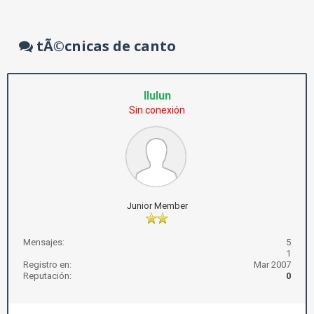
tÃ©cnicas de canto
llulun
Sin conexión
Junior Member
Mensajes:
5
1
Registro en:
Mar 2007
Reputación:
0