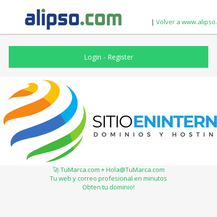
|
Volver a www.alipso
Login
-
Register
🚀 TuMarca.com + Hola@TuMarca.com
Tu web y correo profesional en minutos
Obten tu dominio!