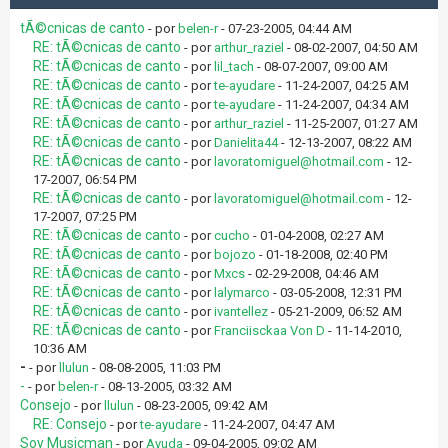
tÃ©cnicas de canto
- por
belen-r
- 07-23-2005, 04:44 AM
RE: tÃ©cnicas de canto
- por
arthur_raziel
- 08-02-2007, 04:50 AM
RE: tÃ©cnicas de canto
- por
lil_tach
- 08-07-2007, 09:00 AM
RE: tÃ©cnicas de canto
- por
te-ayudare
- 11-24-2007, 04:25 AM
RE: tÃ©cnicas de canto
- por
te-ayudare
- 11-24-2007, 04:34 AM
RE: tÃ©cnicas de canto
- por
arthur_raziel
- 11-25-2007, 01:27 AM
RE: tÃ©cnicas de canto
- por
Danielita44
- 12-13-2007, 08:22 AM
RE: tÃ©cnicas de canto
- por
lavoratomiguel@hotmail.com
- 12-
17-2007, 06:54 PM
RE: tÃ©cnicas de canto
- por
lavoratomiguel@hotmail.com
- 12-
17-2007, 07:25 PM
RE: tÃ©cnicas de canto
- por
cucho
- 01-04-2008, 02:27 AM
RE: tÃ©cnicas de canto
- por
bojozo
- 01-18-2008, 02:40 PM
RE: tÃ©cnicas de canto
- por
Mxcs
- 02-29-2008, 04:46 AM
RE: tÃ©cnicas de canto
- por
lalymarco
- 03-05-2008, 12:31 PM
RE: tÃ©cnicas de canto
- por
ivantellez
- 05-21-2009, 06:52 AM
RE: tÃ©cnicas de canto
- por
Franciisckaa Von D
- 11-14-2010,
10:36 AM
-
- por
llulun
- 08-08-2005, 11:03 PM
-
- por
belen-r
- 08-13-2005, 03:32 AM
Consejo
- por
llulun
- 08-23-2005, 09:42 AM
RE: Consejo
- por
te-ayudare
- 11-24-2007, 04:47 AM
Soy Musicman
- por
Ayuda
- 09-04-2005, 09:02 AM