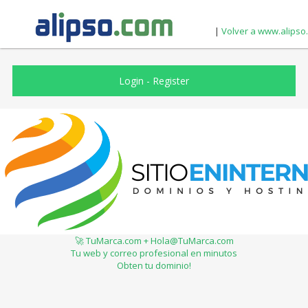
|
Volver a www.alipso
Login
-
Register
🚀 TuMarca.com + Hola@TuMarca.com
Tu web y correo profesional en minutos
Obten tu dominio!