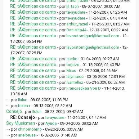
RE: tÃ©cnicas de canto
- por
arthur_raziel
- 08-02-2007, 04:50 AM
RE: tÃ©cnicas de canto
- por
lil_tach
- 08-07-2007, 09:00 AM
RE: tÃ©cnicas de canto
- por
te-ayudare
- 11-24-2007, 04:25 AM
RE: tÃ©cnicas de canto
- por
te-ayudare
- 11-24-2007, 04:34 AM
RE: tÃ©cnicas de canto
- por
arthur_raziel
- 11-25-2007, 01:27 AM
RE: tÃ©cnicas de canto
- por
Danielita44
- 12-13-2007, 08:22 AM
RE: tÃ©cnicas de canto
- por
lavoratomiguel@hotmail.com
- 12-
17-2007, 06:54 PM
RE: tÃ©cnicas de canto
- por
lavoratomiguel@hotmail.com
- 12-
17-2007, 07:25 PM
RE: tÃ©cnicas de canto
- por
cucho
- 01-04-2008, 02:27 AM
RE: tÃ©cnicas de canto
- por
bojozo
- 01-18-2008, 02:40 PM
RE: tÃ©cnicas de canto
- por
Mxcs
- 02-29-2008, 04:46 AM
RE: tÃ©cnicas de canto
- por
lalymarco
- 03-05-2008, 12:31 PM
RE: tÃ©cnicas de canto
- por
ivantellez
- 05-21-2009, 06:52 AM
RE: tÃ©cnicas de canto
- por
Franciisckaa Von D
- 11-14-2010,
10:36 AM
-
- por
llulun
- 08-08-2005, 11:03 PM
-
- por
belen-r
- 08-13-2005, 03:32 AM
Consejo
- por
llulun
- 08-23-2005, 09:42 AM
RE: Consejo
- por
te-ayudare
- 11-24-2007, 04:47 AM
Soy Musicman
- por
Ayuda
- 09-04-2005, 09:02 AM
-
- por
chinomoreno
- 09-20-2005, 03:59 AM
-
- por
arielbrusa
- 10-02-2005, 01:40 AM