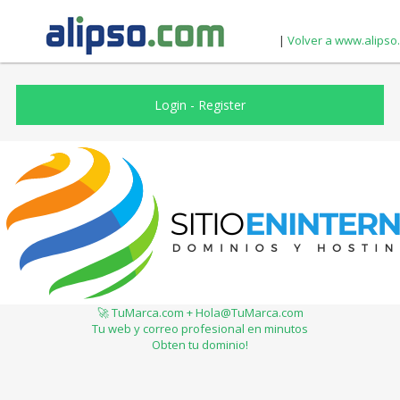
|
Volver a www.alipso
Login
-
Register
🚀 TuMarca.com + Hola@TuMarca.com
Tu web y correo profesional en minutos
Obten tu dominio!