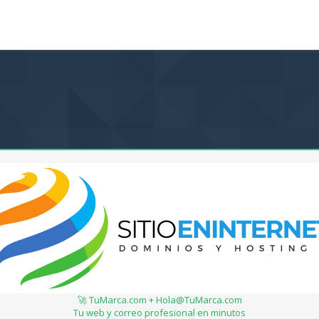
🚀 TuMarca.com + Hola@TuMarca.com
Tu web y correo profesional en minutos