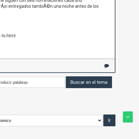
 le siguen con seis nominaciones cada uno.
 serÃ¡n entregados tambiÃ©n una noche antes de los
-lo.html