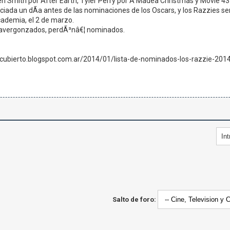
en Smith por After Earth, Tyler Perry por A Madea Christmas y Movie 43
nciada un dÃ­a antes de las nominaciones de los Oscars, y los Razzies
cademia, el 2 de marzo.
de avergonzados, perdÃ³nâ€¦ nominados.
cubierto.blogspot.com.ar/2014/01/lista-de-nominados-los-razzie-2014
Salto de foro: