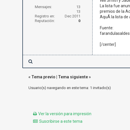
Will Smith y Jad
La lista fue anu
Mensajes:
13
premios de la A
13
Registro en:
Dec 2011
AquÃ­ la lista 
Reputación:
0
Fuente:
farandulasaldes
[/center]
«
Tema previo
|
Tema siguiente
»
Usuario(s) navegando en este tema: 1 invitado(s)
Ver la versión para impresión
Suscribirse a este tema