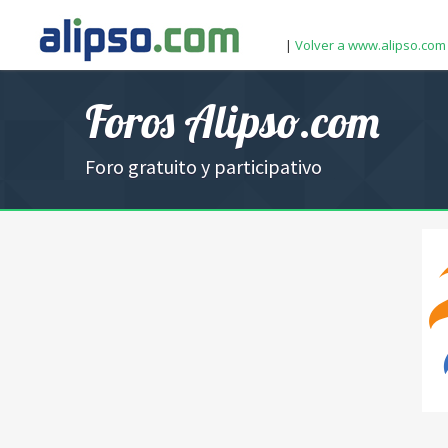
|
Volver a www.alipso.com
Foros Alipso.com
Foro gratuito y participativo