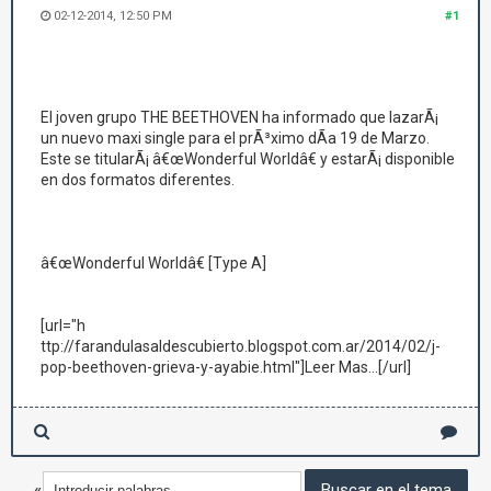
02-12-2014, 12:50 PM
#1
El joven grupo THE BEETHOVEN ha informado que lazarÃ¡
un nuevo maxi single para el prÃ³ximo dÃ­a 19 de Marzo.
Este se titularÃ¡ â€œWonderful Worldâ€ y estarÃ¡ disponible
en dos formatos diferentes.
â€œWonderful Worldâ€ [Type A]
[url="h
ttp://farandulasaldescubierto.blogspot.com.ar/2014/02/j-
pop-beethoven-grieva-y-ayabie.html"]Leer Mas...[/url]
«