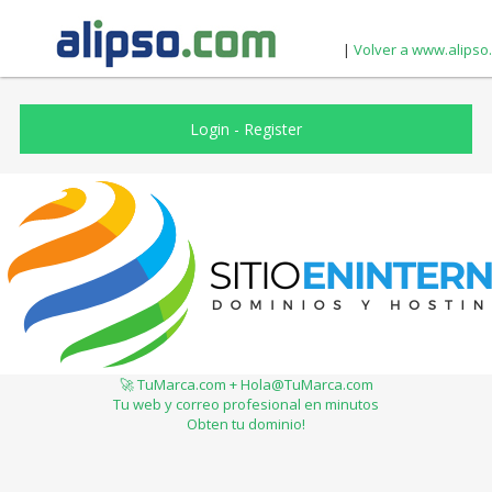
|
Volver a www.alipso
Login
-
Register
🚀 TuMarca.com + Hola@TuMarca.com
Tu web y correo profesional en minutos
Obten tu dominio!