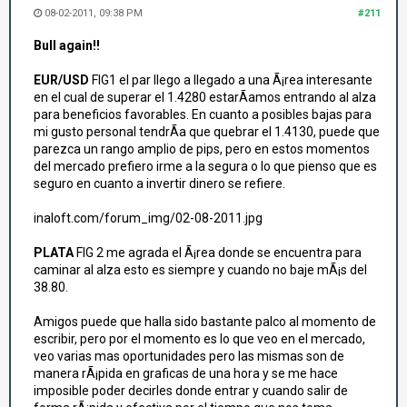
08-02-2011, 09:38 PM
#211
Bull again!!
EUR/USD
FIG1 el par llego a llegado a una Ã¡rea interesante
en el cual de superar el 1.4280 estarÃ­amos entrando al alza
para beneficios favorables. En cuanto a posibles bajas para
mi gusto personal tendrÃ­a que quebrar el 1.4130, puede que
parezca un rango amplio de pips, pero en estos momentos
del mercado prefiero irme a la segura o lo que pienso que es
seguro en cuanto a invertir dinero se refiere.
inaloft.com/forum_img/02-08-2011.jpg
PLATA
FIG 2 me agrada el Ã¡rea donde se encuentra para
caminar al alza esto es siempre y cuando no baje mÃ¡s del
38.80.
Amigos puede que halla sido bastante palco al momento de
escribir, pero por el momento es lo que veo en el mercado,
veo varias mas oportunidades pero las mismas son de
manera rÃ¡pida en graficas de una hora y se me hace
imposible poder decirles donde entrar y cuando salir de