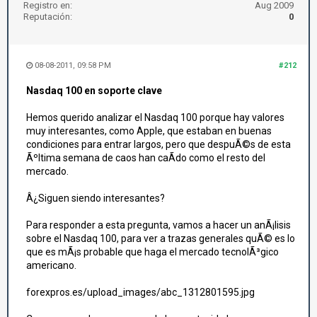
Registro en:
Aug 2009
Reputación:
0
08-08-2011, 09:58 PM
#212
Nasdaq 100 en soporte clave
Hemos querido analizar el Nasdaq 100 porque hay valores
muy interesantes, como Apple, que estaban en buenas
condiciones para entrar largos, pero que despuÃ©s de esta
Ãºltima semana de caos han caÃ­do como el resto del
mercado.
Â¿Siguen siendo interesantes?
Para responder a esta pregunta, vamos a hacer un anÃ¡lisis
sobre el Nasdaq 100, para ver a trazas generales quÃ© es lo
que es mÃ¡s probable que haga el mercado tecnolÃ³gico
americano.
forexpros.es/upload_images/abc_1312801595.jpg