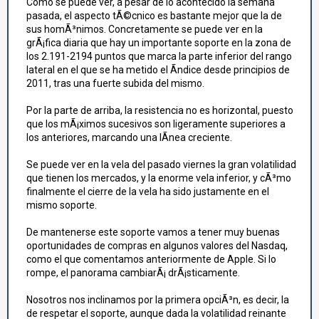
Como se puede ver, a pesar de lo acontecido la semana
pasada, el aspecto tÃ©cnico es bastante mejor que la de
sus homÃ³nimos. Concretamente se puede ver en la
grÃ¡fica diaria que hay un importante soporte en la zona de
los 2.191-2194 puntos que marca la parte inferior del rango
lateral en el que se ha metido el Ã­ndice desde principios de
2011, tras una fuerte subida del mismo.
Por la parte de arriba, la resistencia no es horizontal, puesto
que los mÃ¡ximos sucesivos son ligeramente superiores a
los anteriores, marcando una lÃ­nea creciente.
Se puede ver en la vela del pasado viernes la gran volatilidad
que tienen los mercados, y la enorme vela inferior, y cÃ³mo
finalmente el cierre de la vela ha sido justamente en el
mismo soporte.
De mantenerse este soporte vamos a tener muy buenas
oportunidades de compras en algunos valores del Nasdaq,
como el que comentamos anteriormente de Apple. Si lo
rompe, el panorama cambiarÃ¡ drÃ¡sticamente.
Nosotros nos inclinamos por la primera opciÃ³n, es decir, la
de respetar el soporte, aunque dada la volatilidad reinante