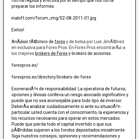
forma rÃ¡pida y efectiva por el tiempo que nos toma
preparar los informes.
inaloft.com/forum_img/02-08-2011-01.jpg
Exitos!
AnÃ¡lisis tÃ©cnico de
forex
y de bolsa por Luis JimÃ©nez
en exclusiva para Forex Pros. En Forex Pros encontrarÃ¡s a
los mejores
brokers de Forex
y brokers de acciones.
forexpros.es/
forexpros.es/directory/brokers-de-forex
ExoneraciÃ³n de responsabilidad: La operatoria de futuros,
opciones y divisas conlleva un riesgo asociado significativo y
puede que no sea aconsejable para todo tipo de inversor.
DeberÃ­a analizar cuidadosamente si ante su situaciÃ³n
particular usted cuenta con el conocimiento, la experiencia y
los recursos necesarios para operar en estos mercados.
Puede que pierda todo el capital invertido o que sus
pÃ©rdidas superen a los fondos depositados inicialmente.
Siga nuestros consejos, opiniones y recomendaciones y