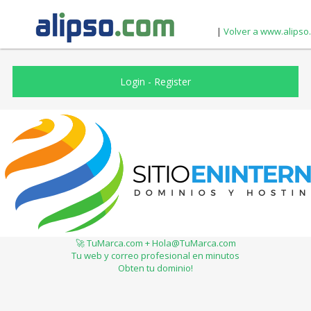
|
Volver a www.alipso
Login
-
Register
🚀 TuMarca.com + Hola@TuMarca.com
Tu web y correo profesional en minutos
Obten tu dominio!