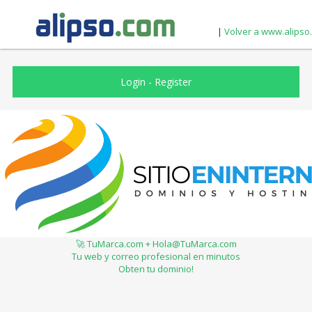
|
Volver a www.alipso
Login
-
Register
🚀 TuMarca.com + Hola@TuMarca.com
Tu web y correo profesional en minutos
Obten tu dominio!