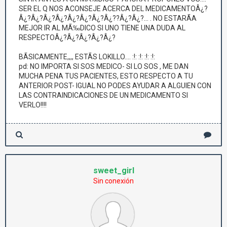
SER EL Q NOS ACONSEJE ACERCA DEL MEDICAMENTOÂ¿?
Â¿?Â¿?Â¿?Â¿?Â¿?Â¿?Â¿?Â¿??Â¿?Â¿?... . NO ESTARÃA
MEJOR IR AL MÃ‰DICO SI UNO TIENE UNA DUDA AL
RESPECTOÂ¿?Â¿?Â¿?Â¿?Â¿?
BÃSICAMENTE,,,, ESTÃS LOKILLO.... :!: :!: :!: :!:
pd: NO IMPORTA SI SOS MEDICO- SI LO SOS , ME DAN
MUCHA PENA TUS PACIENTES, ESTO RESPECTO A TU
ANTERIOR POST- IGUAL NO PODES AYUDAR A ALGUIEN CON
LAS CONTRAINDICACIONES DE UN MEDICAMENTO SI
VERLO!!!!
sweet_girl
Sin conexión