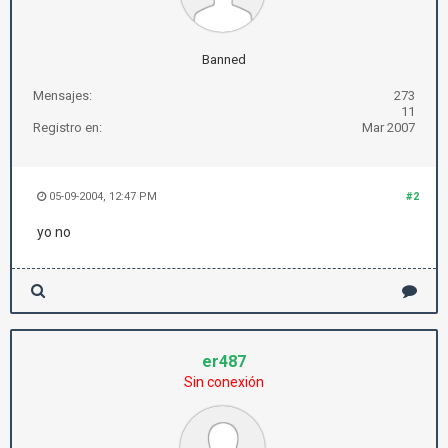
Banned
Mensajes:
273
11
Registro en:
Mar 2007
05-09-2004, 12:47 PM
#2
yo no
er487
Sin conexión