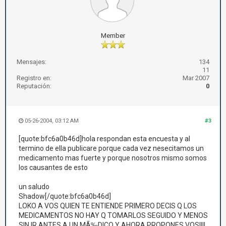
Member
Mensajes:
134
11
Registro en:
Mar 2007
Reputación:
0
05-26-2004, 03:12 AM
#3
[quote:bfc6a0b46d]hola respondan esta encuesta y al
termino de ella publicare porque cada vez nesecitamos un
medicamento mas fuerte y porque nosotros mismo somos
los causantes de esto
un saludo
Shadow[/quote:bfc6a0b46d]
LOKO A VOS QUIEN TE ENTIENDE PRIMERO DECIS Q LOS
MEDICAMENTOS NO HAY Q TOMARLOS SEGUIDO Y MENOS
SIN IR ANTES A UN MÃ‰DICO Y AHORA PROPONES VOS!!!!