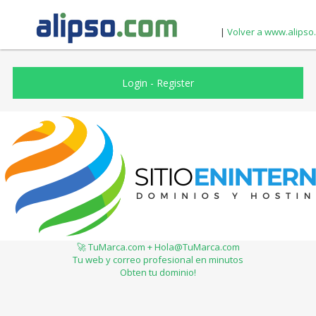
|
Volver a www.alipso
Login
-
Register
🚀 TuMarca.com + Hola@TuMarca.com
Tu web y correo profesional en minutos
Obten tu dominio!