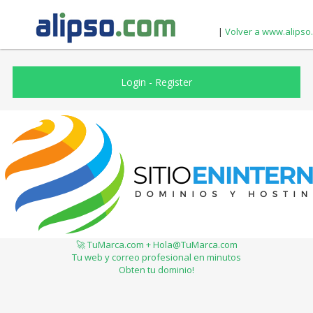
|
Volver a www.alipso
Login
-
Register
🚀 TuMarca.com + Hola@TuMarca.com
Tu web y correo profesional en minutos
Obten tu dominio!