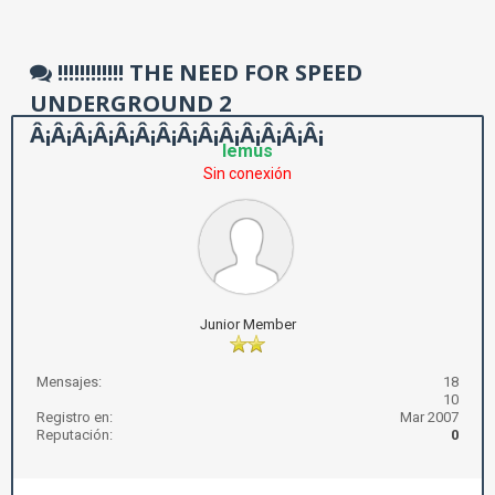
!!!!!!!!!!!! THE NEED FOR SPEED
UNDERGROUND 2
Â¡Â¡Â¡Â¡Â¡Â¡Â¡Â¡Â¡Â¡Â¡Â¡Â¡Â¡
lemus
Sin conexión
Junior Member
Mensajes:
18
10
Registro en:
Mar 2007
Reputación:
0