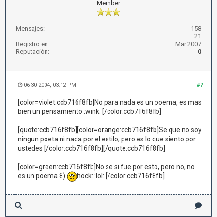
Member
Mensajes:
158
21
Registro en:
Mar 2007
Reputación:
0
06-30-2004, 03:12 PM
#7
[color=violet:ccb716f8fb]No para nada es un poema, es mas
bien un pensamiento :wink: [/color:ccb716f8fb]
[quote:ccb716f8fb][color=orange:ccb716f8fb]Se que no soy
ningun poeta ni nada por el estilo, pero es lo que siento por
ustedes [/color:ccb716f8fb][/quote:ccb716f8fb]
[color=green:ccb716f8fb]No se si fue por esto, pero no, no
es un poema 8)
hock: :lol: [/color:ccb716f8fb]