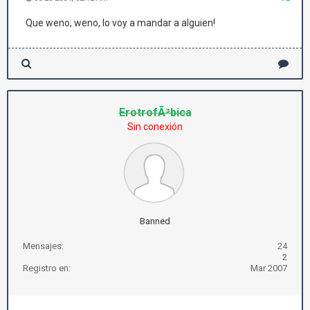
Que weno, weno, lo voy a mandar a alguien!
ErotrofÃ³bica
Sin conexión
Banned
Mensajes:
24
2
Registro en:
Mar 2007