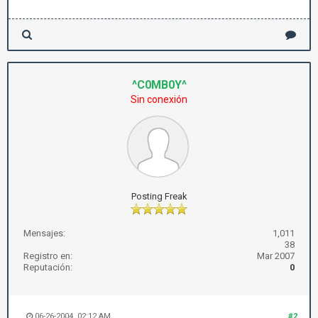
^C0MB0Y^
Sin conexión
Posting Freak
Mensajes:
1,011
38
Registro en:
Mar 2007
Reputación:
0
06-26-2004, 02:12 AM
#2