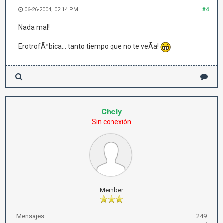
06-26-2004, 02:14 PM
#4
Nada mal!
ErotrofÃ³bica... tanto tiempo que no te veÃ­a!
Chely
Sin conexión
Member
Mensajes:
249