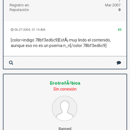
7
Registro en:
Mar 2007
Reputación:
0
06-27-2004, 01:14 AM
#5
[color=indigo:78bf3ed6c9]EstÃ¡ muy lindo el contenido,
aunque eso no es un poema n_n[/color:78bf3ed6c9]
ErotrofÃ³bica
Sin conexión
Banned