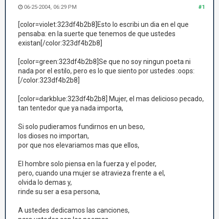
06-25-2004, 06:29 PM
#1
[color=violet:323df4b2b8]Esto lo escribi un dia en el que
pensaba: en la suerte que tenemos de que ustedes
existan[/color:323df4b2b8]
[color=green:323df4b2b8]Se que no soy ningun poeta ni
nada por el estilo, pero es lo que siento por ustedes :oops:
[/color:323df4b2b8]
[color=darkblue:323df4b2b8] Mujer, el mas delicioso pecado,
tan tentedor que ya nada importa,
Si solo pudieramos fundirnos en un beso,
los dioses no importan,
por que nos elevariamos mas que ellos,
El hombre solo piensa en la fuerza y el poder,
pero, cuando una mujer se atravieza frente a el,
olvida lo demas y,
rinde su ser a esa persona,
A ustedes dedicamos las canciones,