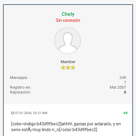
Chely
Sin conexión
Member
Mensajes:
249
7
Registro en:
Mar 2007
Reputación:
0
07-01-2004, 05:51 AM
#8
[color=indigo:b43d9fbec2]ahhh!, gacias por aclararlo, y en
serio estÃ¡ muy lindo n_n[/color:b43d9fbec2]