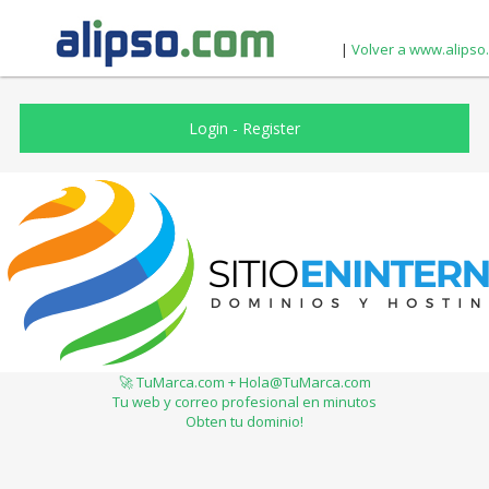
|
Volver a www.alipso
Login
-
Register
🚀 TuMarca.com + Hola@TuMarca.com
Tu web y correo profesional en minutos
Obten tu dominio!