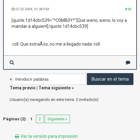
07-25-2004, 01:38 PM
#10
[quote:1d14cbc539="^C0MB0Y^"]Que weno, weno, lo voy a
mandar a alguien![/quote:1d14cbc539]
:roll: Que extraÃ±o, no me a llegado nada :roll:
«
Tema previo
|
Tema siguiente
»
Usuario(s) navegando en este tema: 2 invitado(s)
Páginas (2):
1
2
Siguiente »
Ver la versión para impresión