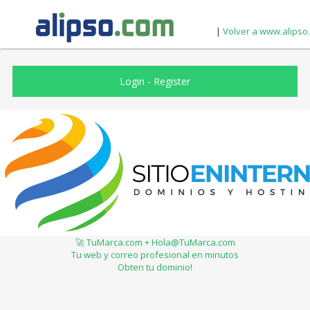
|
Volver a www.alipso
Login
-
Register
🚀 TuMarca.com + Hola@TuMarca.com
Tu web y correo profesional en minutos
Obten tu dominio!