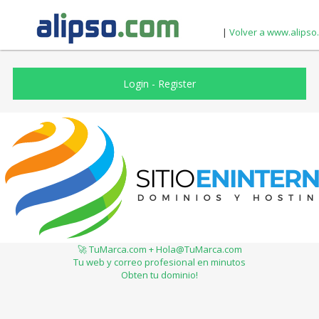
|
Volver a www.alipso
Login
-
Register
🚀 TuMarca.com + Hola@TuMarca.com
Tu web y correo profesional en minutos
Obten tu dominio!