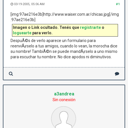
03-19-2005, 05:06 AM
#1
[img:97ae216e3b]http://www.waiser.com.ar/chicas.jpg[/img
:97ae216e3b]
Imagen o Link ocultado. Tenés que
registrarte
o
loguearte
para verlo.
DespuÃ©s de verlo aparece un formulario para
reenviÃ¡rselo a tus amigos, cuando lo vean, la morocha dice
su nombre! TambiÃ©n se puede mandÃ¡rselo a uno mismo
para escuchar tu nombre. No dice apodos ni diminutivos.
a3andrea
Sin conexión