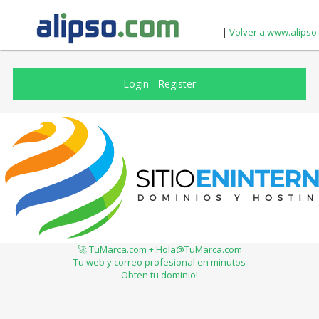
|
Volver a www.alipso
Login
-
Register
🚀 TuMarca.com + Hola@TuMarca.com
Tu web y correo profesional en minutos
Obten tu dominio!