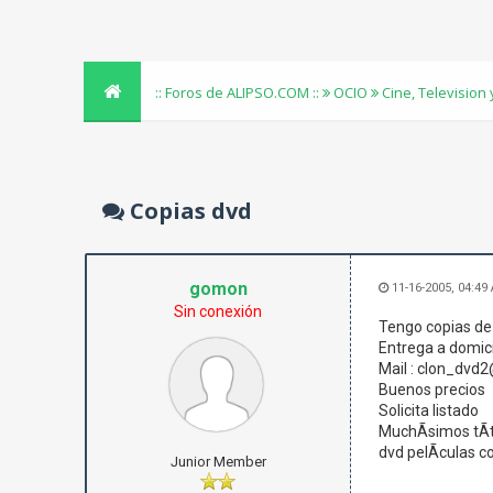
:: Foros de ALIPSO.COM ::
OCIO
Cine, Television
Copias dvd
gomon
11-16-2005, 04:49
Sin conexión
Tengo copias de
Entrega a domici
Mail : clon_dvd
Buenos precios
Solicita listado
MuchÃ­simos tÃ­t
dvd pelÃ­culas c
Junior Member