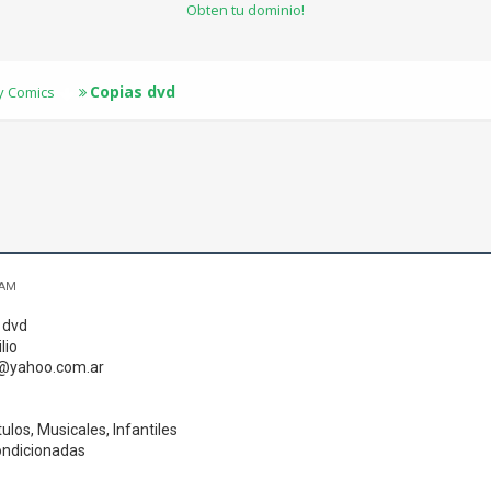
Obten tu dominio!
Copias dvd
 y Comics
 AM
 dvd
lio
2@yahoo.com.ar
ulos, Musicales, Infantiles
ondicionadas