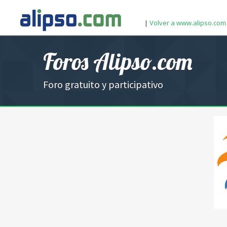
|
Volver a www.alipso.com
Foros Alipso.com
Foro gratuito y participativo