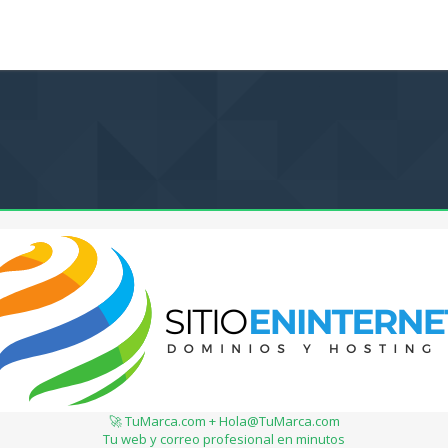
🚀 TuMarca.com + Hola@TuMarca.com
Tu web y correo profesional en minutos