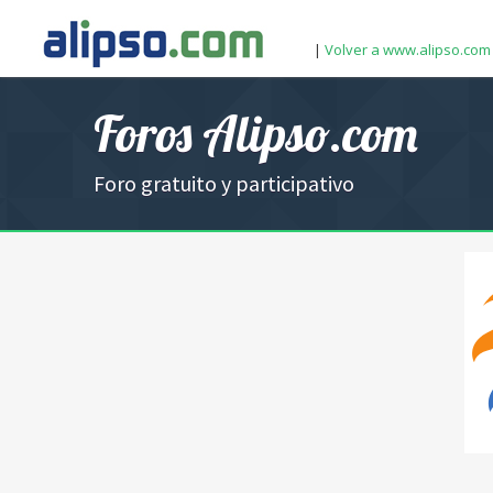
|
Volver a www.alipso.com
Foros Alipso.com
Foro gratuito y participativo