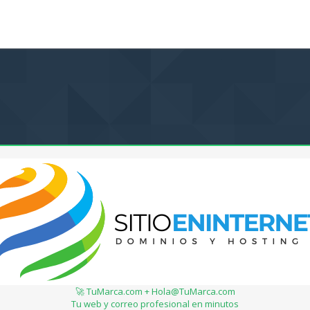
🚀 TuMarca.com + Hola@TuMarca.com
Tu web y correo profesional en minutos