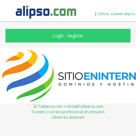
|
Volver a www.alipso
Login
-
Register
🚀 TuMarca.com + Hola@TuMarca.com
Tu web y correo profesional en minutos
Obten tu dominio!