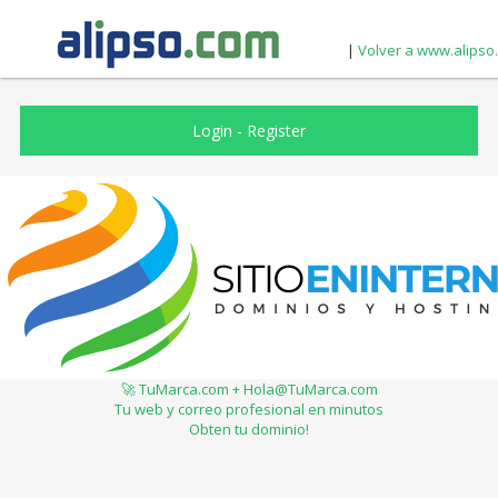
|
Volver a www.alipso
Login
-
Register
🚀 TuMarca.com + Hola@TuMarca.com
Tu web y correo profesional en minutos
Obten tu dominio!