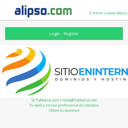
|
Volver a www.alipso
Login
-
Register
🚀 TuMarca.com + Hola@TuMarca.com
Tu web y correo profesional en minutos
Obten tu dominio!