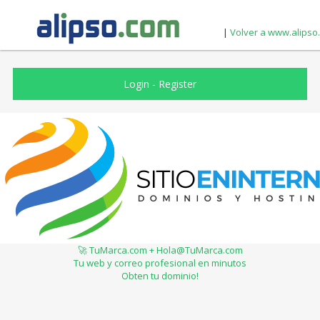
|
Volver a www.alipso
Login
-
Register
🚀 TuMarca.com + Hola@TuMarca.com
Tu web y correo profesional en minutos
Obten tu dominio!