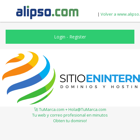
|
Volver a www.alipso
Login
-
Register
🚀 TuMarca.com + Hola@TuMarca.com
Tu web y correo profesional en minutos
Obten tu dominio!