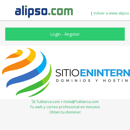
|
Volver a www.alipso
Login
-
Register
🚀 TuMarca.com + Hola@TuMarca.com
Tu web y correo profesional en minutos
Obten tu dominio!