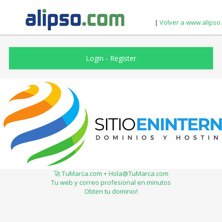
|
Volver a www.alipso
Login
-
Register
🚀 TuMarca.com + Hola@TuMarca.com
Tu web y correo profesional en minutos
Obten tu dominio!