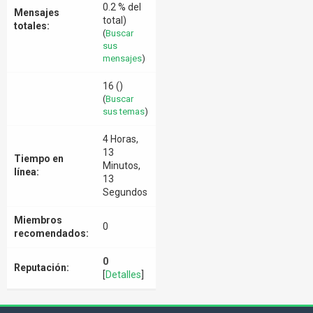
0.2 % del
Mensajes
total)
totales:
(
Buscar
sus
mensajes
)
16 ()
(
Buscar
sus temas
)
4 Horas,
13
Tiempo en
Minutos,
línea:
13
Segundos
Miembros
0
recomendados:
0
Reputación:
[
Detalles
]