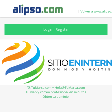
|
Volver a www.alipso
Login
-
Register
🚀 TuMarca.com + Hola@TuMarca.com
Tu web y correo profesional en minutos
Obten tu dominio!