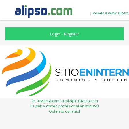
|
Volver a www.alipso
Login
-
Register
🚀 TuMarca.com + Hola@TuMarca.com
Tu web y correo profesional en minutos
Obten tu dominio!