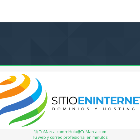
🚀 TuMarca.com + Hola@TuMarca.com
Tu web y correo profesional en minutos