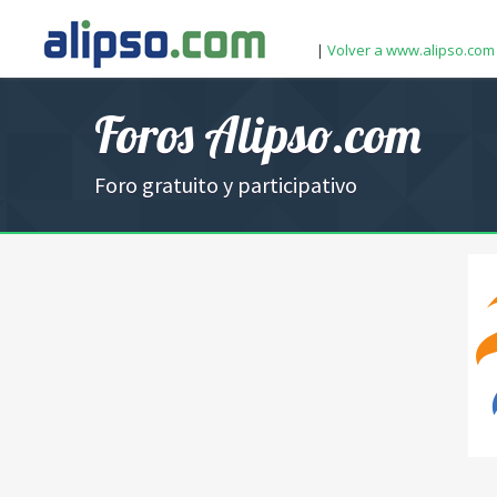
|
Volver a www.alipso.com
Foros Alipso.com
Foro gratuito y participativo