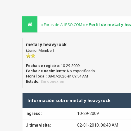
Perfil de metal y h
:: Foros de ALIPSO.COM ::
metal y heavyrock
(Junior Member)
Fecha de registro:
10-29-2009
Fecha de nacimiento:
No especificado
Hora local:
08-07-2026 en 09:54 AM
Estado:
Sin conexión
Información sobre metal y heavyrock
Ingresó:
10-29-2009
Ultima visita:
02-01-2010, 06:43 AM