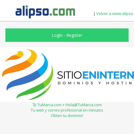
|
Volver a www.alipso
Login
-
Register
🚀 TuMarca.com + Hola@TuMarca.com
Tu web y correo profesional en minutos
Obten tu dominio!