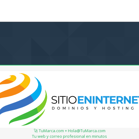
🚀 TuMarca.com + Hola@TuMarca.com
Tu web y correo profesional en minutos