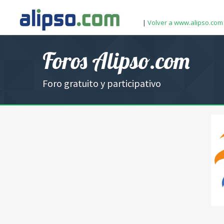
|
Volver a www.alipso.com
Foros Alipso.com
Foro gratuito y participativo