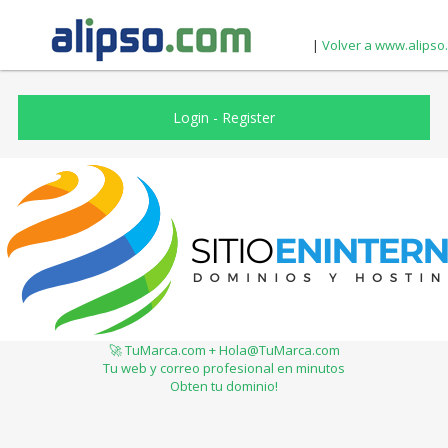
|
Volver a www.alipso
Login
-
Register
🚀 TuMarca.com + Hola@TuMarca.com
Tu web y correo profesional en minutos
Obten tu dominio!