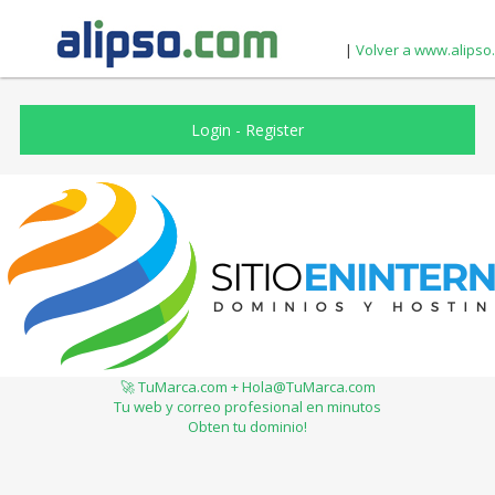
|
Volver a www.alipso
Login
-
Register
🚀 TuMarca.com + Hola@TuMarca.com
Tu web y correo profesional en minutos
Obten tu dominio!