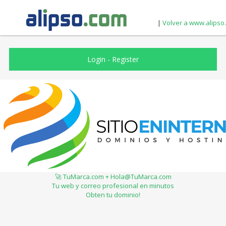
|
Volver a www.alipso
Login
-
Register
🚀 TuMarca.com + Hola@TuMarca.com
Tu web y correo profesional en minutos
Obten tu dominio!