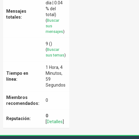
día | 0.04
% del
Mensajes
total)
totales:
(
Buscar
sus
mensajes
)
9 ()
(
Buscar
sus temas
)
1 Hora, 4
Tiempo en
Minutos,
línea:
59
Segundos
Miembros
0
recomendados:
0
Reputación:
[
Detalles
]