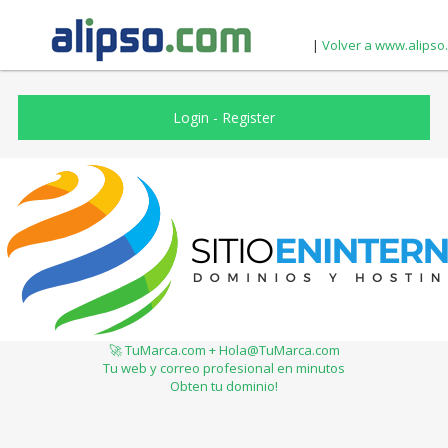
|
Volver a www.alipso
Login
-
Register
🚀 TuMarca.com + Hola@TuMarca.com
Tu web y correo profesional en minutos
Obten tu dominio!