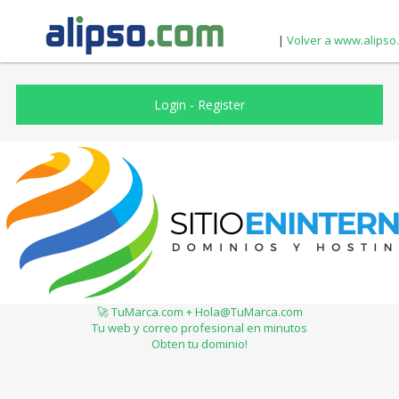
|
Volver a www.alipso
Login
-
Register
🚀 TuMarca.com + Hola@TuMarca.com
Tu web y correo profesional en minutos
Obten tu dominio!