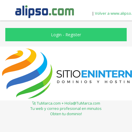
|
Volver a www.alipso
Login
-
Register
🚀 TuMarca.com + Hola@TuMarca.com
Tu web y correo profesional en minutos
Obten tu dominio!