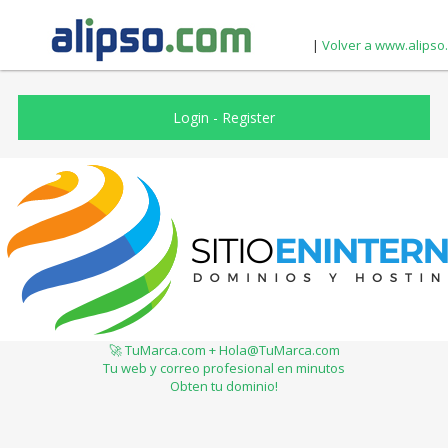
|
Volver a www.alipso
Login
-
Register
🚀 TuMarca.com + Hola@TuMarca.com
Tu web y correo profesional en minutos
Obten tu dominio!