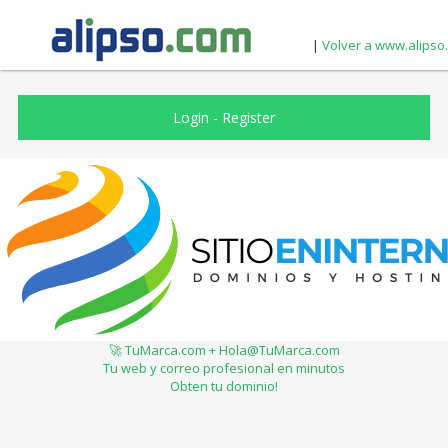
|
Volver a www.alipso
Login
-
Register
🚀 TuMarca.com + Hola@TuMarca.com
Tu web y correo profesional en minutos
Obten tu dominio!