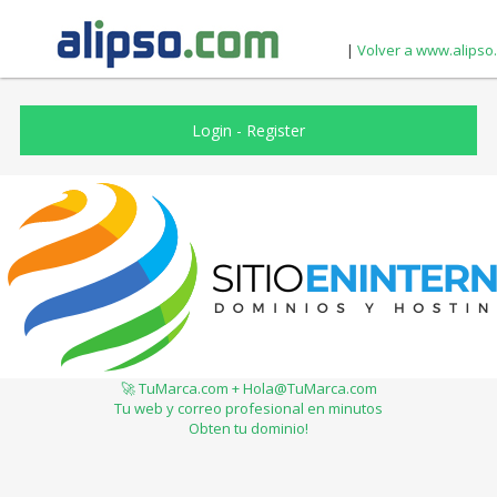
|
Volver a www.alipso
Login
-
Register
🚀 TuMarca.com + Hola@TuMarca.com
Tu web y correo profesional en minutos
Obten tu dominio!