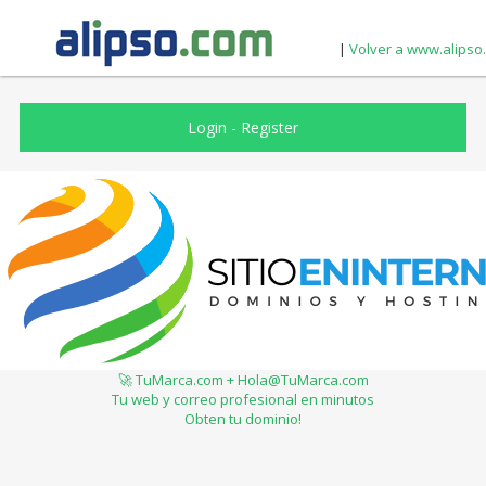
|
Volver a www.alipso
Login
-
Register
🚀 TuMarca.com + Hola@TuMarca.com
Tu web y correo profesional en minutos
Obten tu dominio!