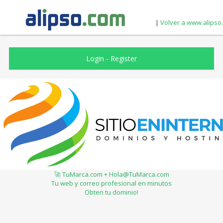
|
Volver a www.alipso
Login
-
Register
🚀 TuMarca.com + Hola@TuMarca.com
Tu web y correo profesional en minutos
Obten tu dominio!