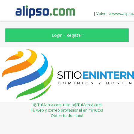
|
Volver a www.alipso
Login
-
Register
🚀 TuMarca.com + Hola@TuMarca.com
Tu web y correo profesional en minutos
Obten tu dominio!