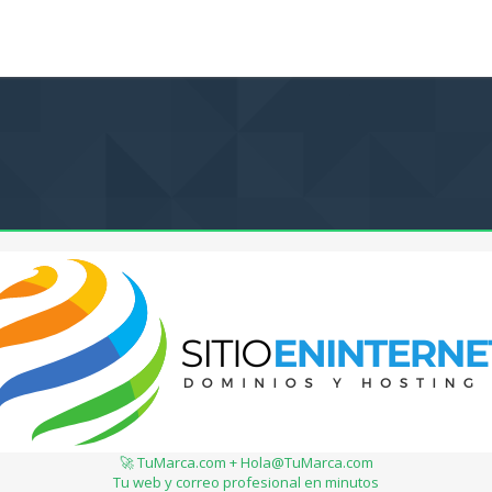
🚀 TuMarca.com + Hola@TuMarca.com
Tu web y correo profesional en minutos