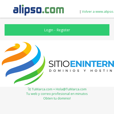
|
Volver a www.alipso
Login
-
Register
🚀 TuMarca.com + Hola@TuMarca.com
Tu web y correo profesional en minutos
Obten tu dominio!