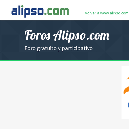
|
Volver a www.alipso.com
Foros Alipso.com
Foro gratuito y participativo