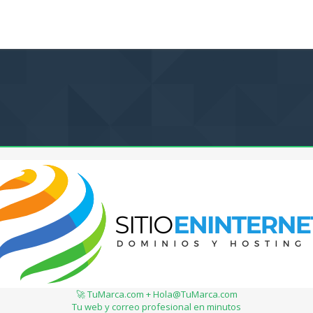
🚀 TuMarca.com + Hola@TuMarca.com
Tu web y correo profesional en minutos